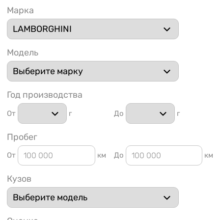
Марка
Модель
1 91
Год производства
От
г
До
г
Пробег
От
км
До
км
Кузов