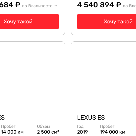
 684 ₽
4 540 894 ₽
во Владивостоке
во Вл
Хочу такой
Хочу такой
ES
LEXUS ES
Пробег
Объем
Год
Пробег
14 000 км
2 500 см³
2019
194 000 км