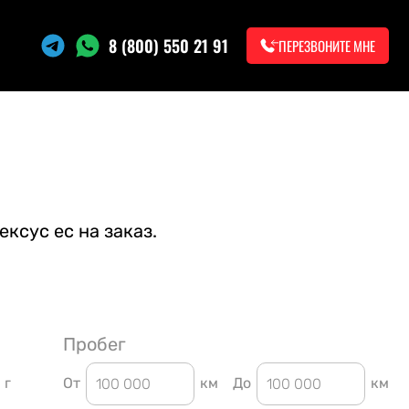
8 (800) 550 21 91
ПЕРЕЗВОНИТЕ МНЕ
ксус ес на заказ.
Пробег
г
От
км
До
км