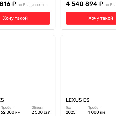
 816 ₽
4 540 894 ₽
во Владивостоке
во Вл
Хочу такой
Хочу такой
ES
LEXUS ES
Пробег
Объем
Год
Пробег
62 000 км
2 500 см³
2025
4 000 км