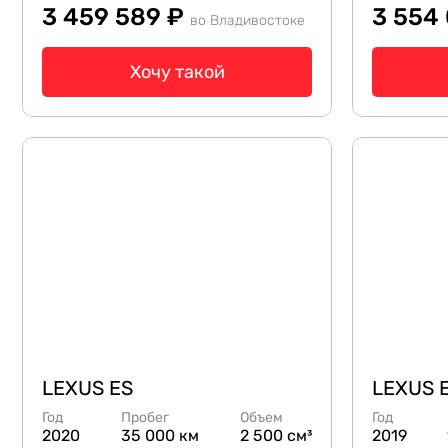
3 459 589 ₽
3 554
во Владивостоке
Хочу такой
LEXUS ES
LEXUS 
Год
Пробег
Объем
Год
2020
35 000 км
2 500 см³
2019