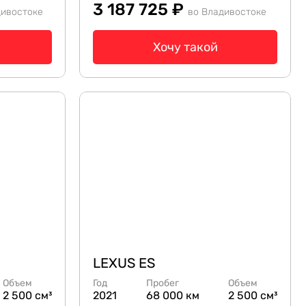
3 187 725 ₽
дивостоке
во Владивостоке
Хочу такой
LEXUS ES
Объем
Год
Пробег
Объем
2 500 см³
2021
68 000 км
2 500 см³