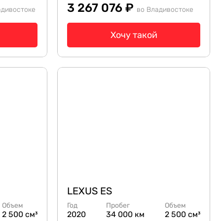
3 267 076 ₽
адивостоке
во Владивостоке
Хочу такой
LEXUS ES
Объем
Год
Пробег
Объем
2 500 см³
2020
34 000 км
2 500 см³