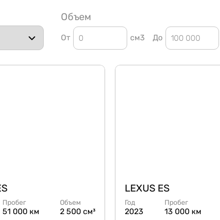
Объем
От
см3
До
ES
LEXUS ES
Пробег
Объем
Год
Пробег
51 000 км
2 500 см³
2023
13 000 км