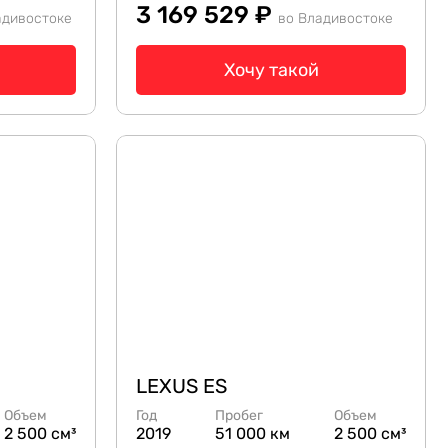
3 169 529 ₽
адивостоке
во Владивостоке
Хочу такой
LEXUS ES
Объем
Год
Пробег
Объем
2 500 см³
2019
51 000 км
2 500 см³