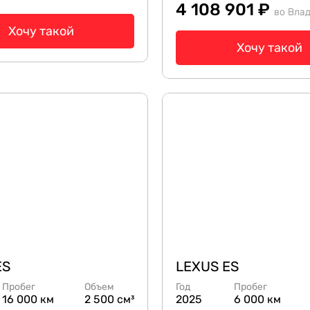
4 108 901 ₽
во Вла
Хочу такой
Хочу такой
ES
LEXUS ES
Пробег
Объем
Год
Пробег
16 000 км
2 500 см³
2025
6 000 км