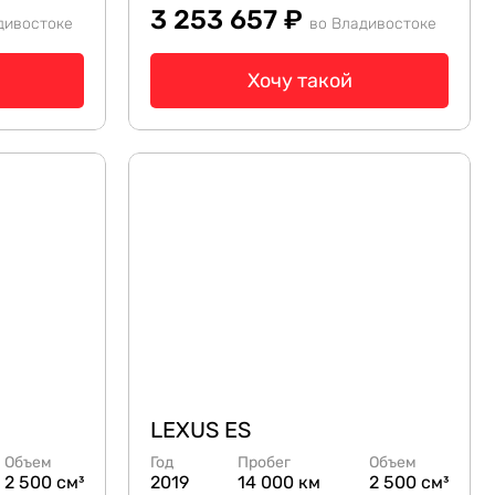
3 253 657 ₽
дивостоке
во Владивостоке
Хочу такой
LEXUS ES
Объем
Год
Пробег
Объем
2 500 см³
2019
14 000 км
2 500 см³