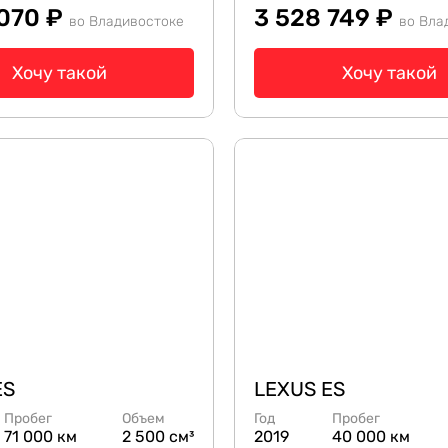
 070 ₽
3 528 749 ₽
во Владивостоке
во Вла
Хочу такой
Хочу такой
ES
LEXUS ES
Пробег
Объем
Год
Пробег
71 000 км
2 500 см³
2019
40 000 км