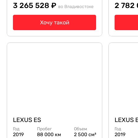
3 265 528 ₽
2 782
во Владивостоке
Хочу такой
LEXUS ES
LEXUS 
Год
Пробег
Объем
Год
2019
88 000 км
2 500 см³
2019