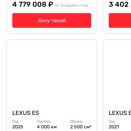
4 779 008 ₽
3 402
во Владивостоке
Хочу такой
LEXUS ES
LEXUS 
Год
Пробег
Объем
Год
2025
4 000 км
2 500 см³
2021