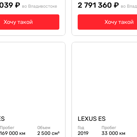
 039 ₽
2 791 360 ₽
во Владивостоке
во Вла
Хочу такой
Хочу такой
ES
LEXUS ES
Пробег
Объем
Год
Пробег
169 000 км
2 500 см³
2019
33 000 км