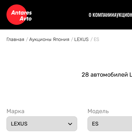
О КОМПАНИИ
АУКЦИО
Договор
Аук
Отзывы
Уча
Главная
Аукционы Япония
LEXUS
ES
Статьи
Аук
Рас
Спе
Кон
28 автомобилей L
Авт
Марка
Модель