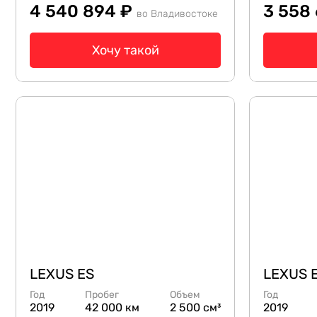
4 540 894 ₽
3 558
во Владивостоке
Хочу такой
LEXUS ES
LEXUS 
Год
Пробег
Объем
Год
2019
42 000 км
2 500 см³
2019