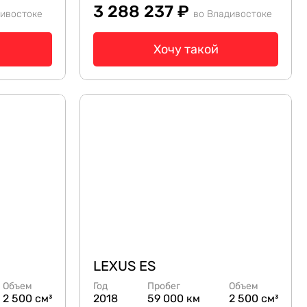
3 288 237 ₽
дивостоке
во Владивостоке
Хочу такой
LEXUS ES
Объем
Год
Пробег
Объем
2 500 см³
2018
59 000 км
2 500 см³