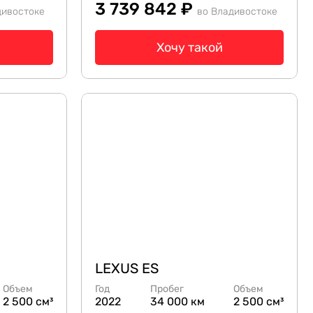
3 739 842 ₽
дивостоке
во Владивостоке
Хочу такой
LEXUS ES
Объем
Год
Пробег
Объем
2 500 см³
2022
34 000 км
2 500 см³