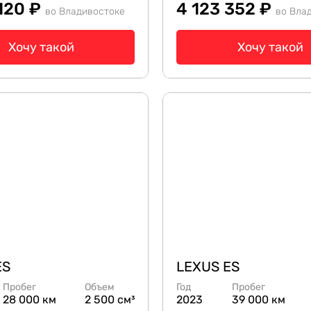
 120 ₽
4 123 352 ₽
во Владивостоке
во Вла
Хочу такой
Хочу такой
ES
LEXUS ES
Пробег
Объем
Год
Пробег
28 000 км
2 500 см³
2023
39 000 км