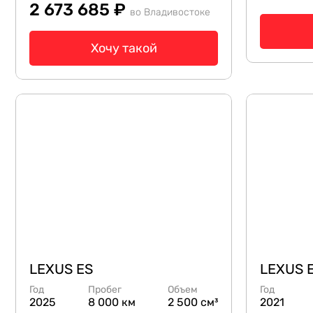
2 673 685 ₽
во Владивостоке
Хочу такой
LEXUS ES
LEXUS 
Год
Пробег
Объем
Год
2025
8 000 км
2 500 см³
2021