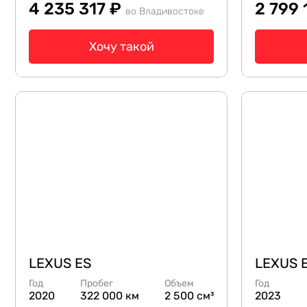
4 235 317 ₽
2 799
во Владивостоке
Хочу такой
LEXUS ES
LEXUS 
Год
Пробег
Объем
Год
2020
322 000 км
2 500 см³
2023