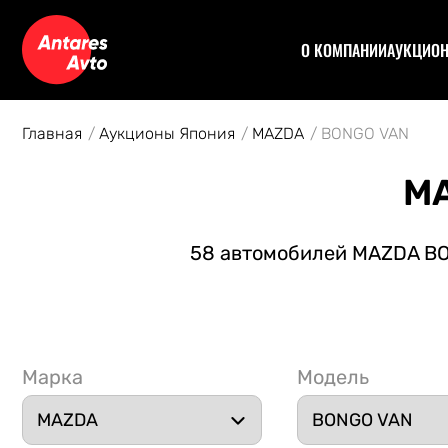
О КОМПАНИИ
АУКЦИО
Договор
Аук
Отзывы
Уча
Главная
Аукционы Япония
MAZDA
BONGO VAN
Статьи
Аук
Рас
MA
Спе
Кон
58 автомобилей MAZDA BON
Авт
Марка
Модель