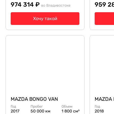
974 314 ₽
959 2
во Владивостоке
Хочу такой
MAZDA BONGO VAN
MAZDA 
Год
Пробег
Объем
Год
2017
50 000 км
1 800 см³
2018