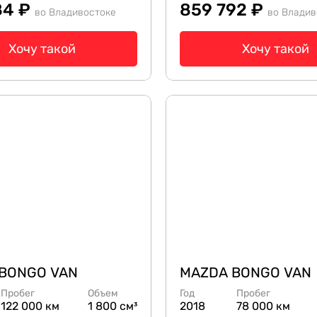
84 ₽
859 792 ₽
во Владивостоке
во Владив
Хочу такой
Хочу такой
BONGO VAN
MAZDA BONGO VAN
Пробег
Объем
Год
Пробег
122 000 км
1 800 см³
2018
78 000 км