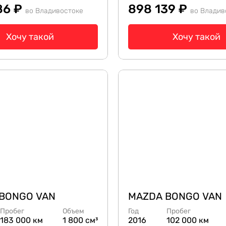
86 ₽
898 139 ₽
во Владивостоке
во Владив
Хочу такой
Хочу такой
BONGO VAN
MAZDA BONGO VAN
Пробег
Объем
Год
Пробег
183 000 км
1 800 см³
2016
102 000 км