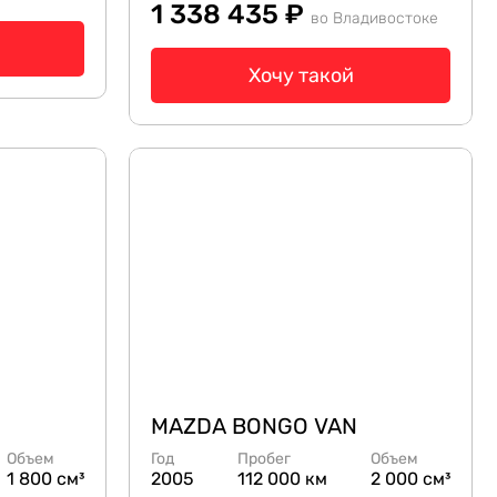
1 338 435 ₽
во Владивостоке
Хочу такой
MAZDA BONGO VAN
Объем
Год
Пробег
Объем
1 800 см³
2005
112 000 км
2 000 см³