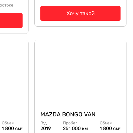
остоке
Хочу такой
MAZDA BONGO VAN
Объем
Год
Пробег
Объем
1 800 см³
2019
251 000 км
1 800 см³