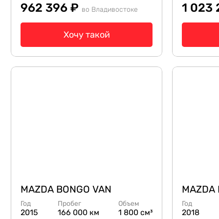
962 396 ₽
1 023 
во Владивостоке
Хочу такой
MAZDA BONGO VAN
MAZDA 
Год
Пробег
Объем
Год
2015
166 000 км
1 800 см³
2018