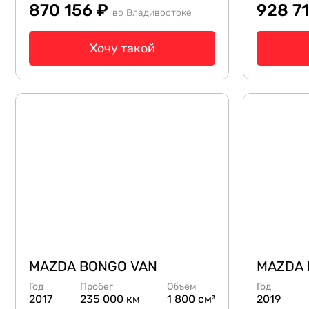
870 156 ₽
928 7
во Владивостоке
Хочу такой
MAZDA BONGO VAN
MAZDA 
Год
Пробег
Объем
Год
2017
235 000 км
1 800 см³
2019