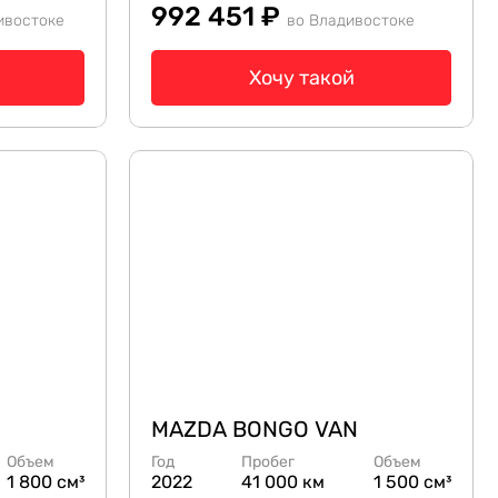
992 451 ₽
ивостоке
во Владивостоке
Хочу такой
MAZDA BONGO VAN
Объем
Год
Пробег
Объем
1 800 см³
2022
41 000 км
1 500 см³