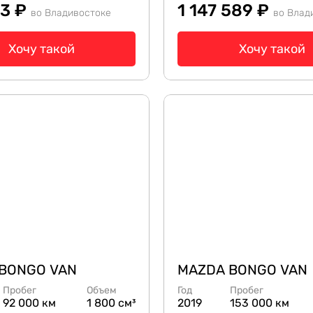
13 ₽
1 147 589 ₽
во Владивостоке
во Влад
Хочу такой
Хочу такой
BONGO VAN
MAZDA BONGO VAN
Пробег
Объем
Год
Пробег
92 000 км
1 800 см³
2019
153 000 км