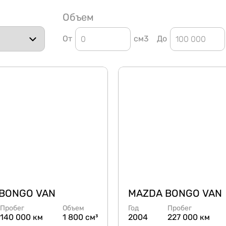
Объем
От
см3
До
BONGO VAN
MAZDA BONGO VAN
Пробег
Объем
Год
Пробег
140 000 км
1 800 см³
2004
227 000 км