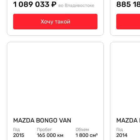
1 089 033 ₽
885 1
во Владивостоке
Хочу такой
MAZDA BONGO VAN
MAZDA 
Год
Пробег
Объем
Год
2015
165 000 км
1 800 см³
2014