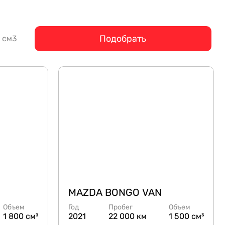
Подобрать
см3
MAZDA BONGO VAN
Объем
Год
Пробег
Объем
1 800 см³
2021
22 000 км
1 500 см³