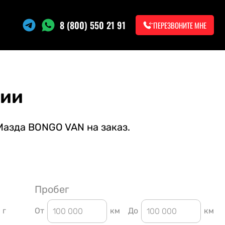
8 (800) 550 21 91
ПЕРЕЗВОНИТЕ МНЕ
нии
Мазда BONGO VAN на заказ.
Пробег
г
От
км
До
км