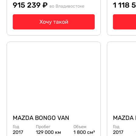
915 239 ₽
1 118 
во Владивостоке
Хочу такой
MAZDA BONGO VAN
MAZDA 
Год
Пробег
Объем
Год
2017
129 000 км
1 800 см³
2017