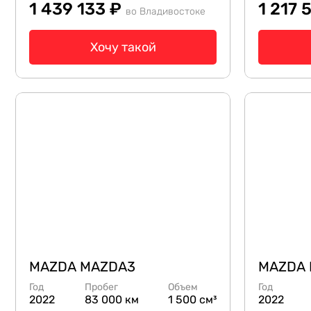
1 439 133 ₽
1 217 
во Владивостоке
Хочу такой
MAZDA MAZDA3
MAZDA
Год
Пробег
Объем
Год
2022
83 000 км
1 500 см³
2022