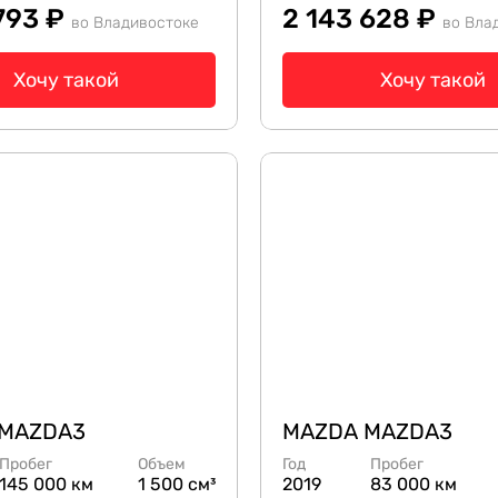
 793 ₽
2 143 628 ₽
во Владивостоке
во Вла
Хочу такой
Хочу такой
 MAZDA3
MAZDA MAZDA3
Пробег
Объем
Год
Пробег
145 000 км
1 500 см³
2019
83 000 км