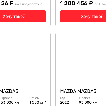
 426 ₽
1 200 456 ₽
во Владивостоке
во Вла
Хочу такой
Хочу такой
 MAZDA3
MAZDA MAZDA3
Пробег
Объем
Год
Пробег
53 000 км
1 500 см³
2022
93 000 км