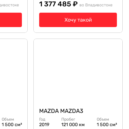
1 377 485 ₽
дивостоке
во Владивостоке
Хочу такой
MAZDA MAZDA3
Объем
Год
Пробег
Объем
1 500 см³
2019
121 000 км
1 500 см³