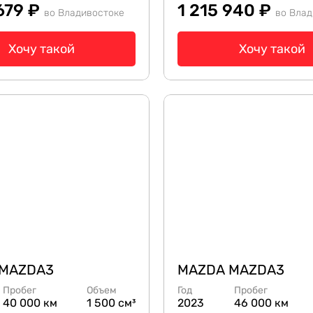
679 ₽
1 215 940 ₽
во Владивостоке
во Влад
Хочу такой
Хочу такой
 MAZDA3
MAZDA MAZDA3
Пробег
Объем
Год
Пробег
40 000 км
1 500 см³
2023
46 000 км