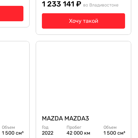
1 233 141 ₽
во Владивостоке
Хочу такой
MAZDA MAZDA3
Объем
Год
Пробег
Объем
1 500 см³
2022
42 000 км
1 500 см³