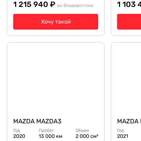
1 215 940 ₽
1 103
во Владивостоке
Хочу такой
MAZDA MAZDA3
MAZDA
Год
Пробег
Объем
Год
2020
13 000 км
2 000 см³
2021