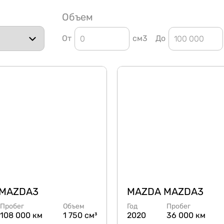
Объем
От
см3
До
 MAZDA3
MAZDA MAZDA3
Пробег
Объем
Год
Пробег
108 000 км
1 750 см³
2020
36 000 км