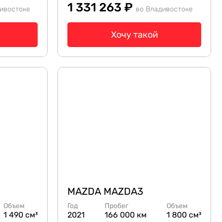
1 331 263 ₽
ивостоке
во Владивостоке
Хочу такой
MAZDA MAZDA3
Объем
Год
Пробег
Объем
1 490 см³
2021
166 000 км
1 800 см³