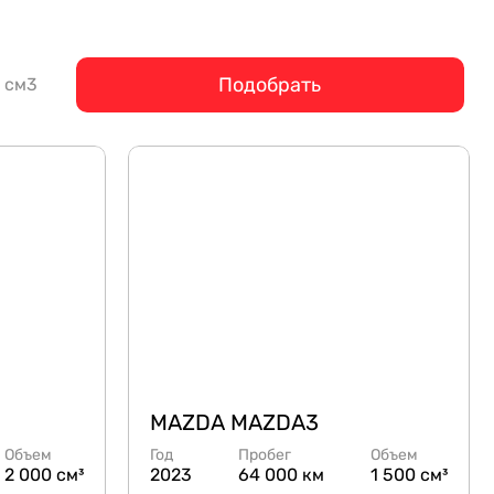
Подобрать
см3
MAZDA MAZDA3
Объем
Год
Пробег
Объем
2 000 см³
2023
64 000 км
1 500 см³