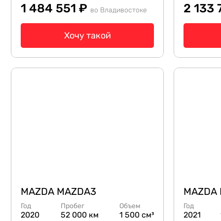
1 484 551 ₽
2 133
во Владивостоке
Хочу такой
MAZDA MAZDA3
MAZDA
Год
Пробег
Объем
Год
2020
52 000 км
1 500 см³
2021