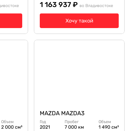
1 163 937 ₽
дивостоке
во Владивостоке
Хочу такой
MAZDA MAZDA3
Объем
Год
Пробег
Объем
2 000 см³
2021
7 000 км
1 490 см³