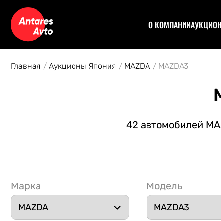
О КОМПАНИИ
АУКЦИО
Договор
Аук
Отзывы
Уча
Главная
Аукционы Япония
MAZDA
MAZDA3
Статьи
Аук
Рас
Спе
Кон
42 автомобилей MAZ
Авт
Марка
Модель