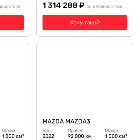
1 314 288 ₽
дивостоке
во Владивостоке
Хочу такой
MAZDA MAZDA3
Объем
Год
Пробег
Объем
1 800 см³
2022
92 000 км
1 500 см³