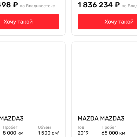
 498 ₽
1 836 234 ₽
во Владивостоке
во Вла
Хочу такой
Хочу такой
 MAZDA3
MAZDA MAZDA3
Пробег
Объем
Год
Пробег
8 000 км
1 500 см³
2019
65 000 км