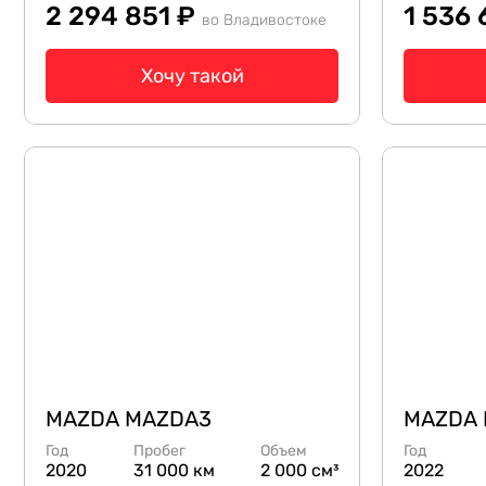
2 294 851 ₽
1 536 
во Владивостоке
Хочу такой
MAZDA MAZDA3
MAZDA
Год
Пробег
Объем
Год
2020
31 000 км
2 000 см³
2022