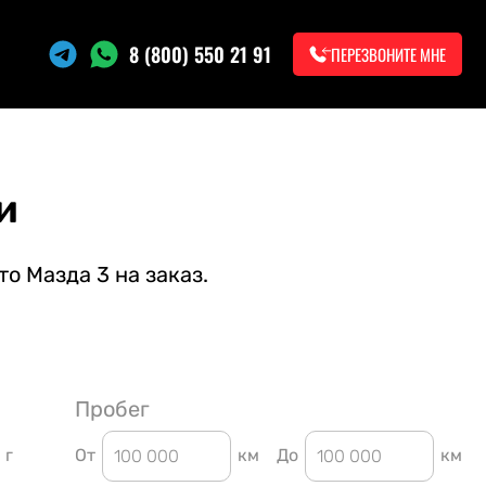
8 (800) 550 21 91
ПЕРЕЗВОНИТЕ МНЕ
и
о Мазда 3 на заказ.
Пробег
г
От
км
До
км