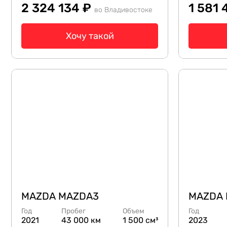
2 324 134 ₽
1 581
во Владивостоке
Хочу такой
MAZDA MAZDA3
MAZDA
Год
Пробег
Объем
Год
2021
43 000 км
1 500 см³
2023