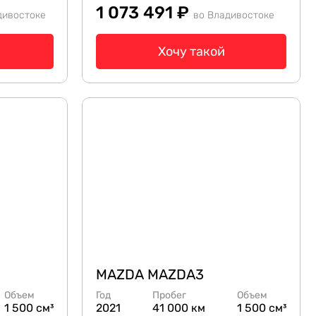
1 073 491 ₽
дивостоке
во Владивостоке
Хочу такой
MAZDA MAZDA3
Объем
Год
Пробег
Объем
1 500 см³
2021
41 000 км
1 500 см³