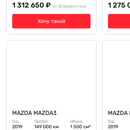
1 312 650 ₽
1 275
во Владивостоке
Хочу такой
MAZDA MAZDA3
MAZDA
Год
Пробег
Объем
Год
2019
149 000 км
1 500 см³
2019