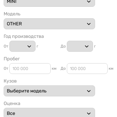
Модель
Год производства
1 91
От
г
До
г
Пробег
От
км
До
км
Кузов
Оценка