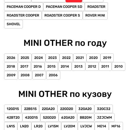
PACEMAN COOPER D
PACEMAN COOPER SD
ROADSTER
ROADSTER COOPER
ROADSTER COOPER S
ROVER MINI
SHOVEL
MINI OTHER по году
2026
2025
2024
2023
2022
2021
2020
2019
2018
2017
2016
2015
2014
2013
2012
2011
2010
2009
2008
2007
2006
MINI OTHER по кузову
12GD15
22BS15
22GA20
22GD20
32GA20
32GC32
42BT20
42GD15
52GD20
62GA20
BB20M
JZJCWM
LN15
LN20
LR20
LV15M
LV20M
LVJCW
ME14
MF16