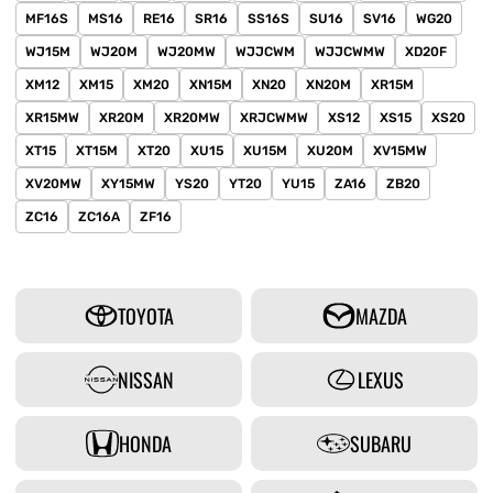
MF16S
MS16
RE16
SR16
SS16S
SU16
SV16
WG20
WJ15M
WJ20M
WJ20MW
WJJCWM
WJJCWMW
XD20F
XM12
XM15
XM20
XN15M
XN20
XN20M
XR15M
XR15MW
XR20M
XR20MW
XRJCWMW
XS12
XS15
XS20
XT15
XT15M
XT20
XU15
XU15M
XU20M
XV15MW
XV20MW
XY15MW
YS20
YT20
YU15
ZA16
ZB20
ZC16
ZC16A
ZF16
TOYOTA
MAZDA
NISSAN
LEXUS
HONDA
SUBARU