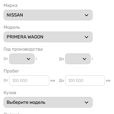
Марка
Модель
1 91
Год производства
От
г
До
г
Пробег
От
км
До
км
Кузов