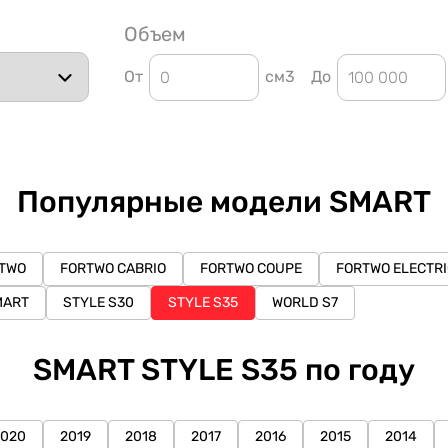
Объем
От
см3
До
Популярные модели SMART
TWO
FORTWO CABRIO
FORTWO COUPE
FORTWO ELECTRI
MART
STYLE S30
STYLE S35
WORLD S7
SMART STYLE S35 по году
2020
2019
2018
2017
2016
2015
2014