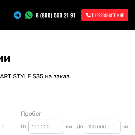
8 (800) 550 21 91
ПЕРЕЗВОНИТЕ МНЕ
ии
ART STYLE S35 на заказ.
Пробег
г
От
км
До
км