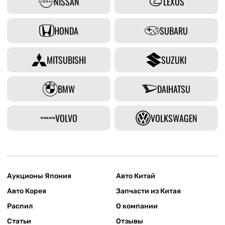
NISSAN
LEXUS
HONDA
SUBARU
MITSUBISHI
SUZUKI
BMW
DAIHATSU
VOLVO
VOLKSWAGEN
Аукционы Япония
Авто Китай
Авто Корея
Запчасти из Китая
Распил
О компании
Статьи
Отзывы