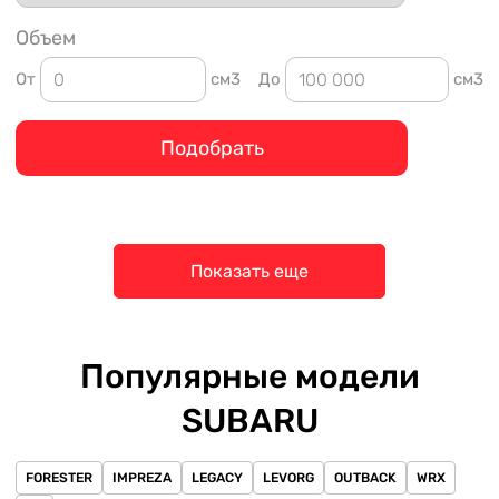
Объем
От
см3
До
см3
Подобрать
Показать еще
Популярные модели
SUBARU
FORESTER
IMPREZA
LEGACY
LEVORG
OUTBACK
WRX