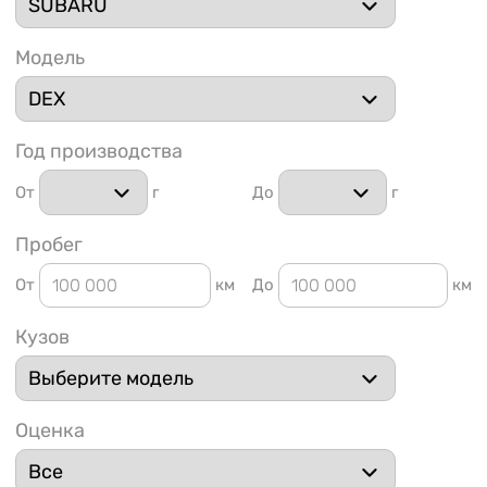
Модель
Год производства
1 91
От
г
До
г
Пробег
От
км
До
км
Кузов
Оценка