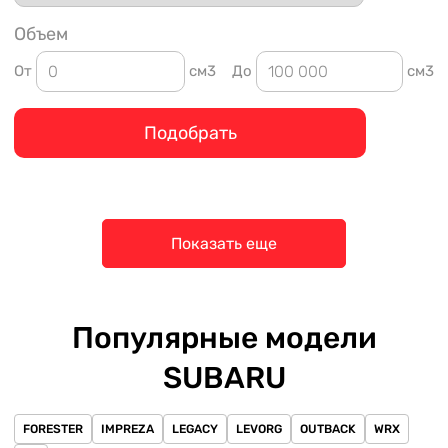
Объем
От
см3
До
см3
Подобрать
Показать еще
Популярные модели
SUBARU
FORESTER
IMPREZA
LEGACY
LEVORG
OUTBACK
WRX