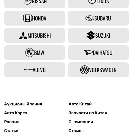
NISSAN
LEXUS
HONDA
SUBARU
MITSUBISHI
SUZUKI
BMW
DAIHATSU
VOLVO
VOLKSWAGEN
Аукционы Япония
Авто Китай
Авто Корея
Запчасти из Китая
Распил
О компании
Статьи
Отзывы