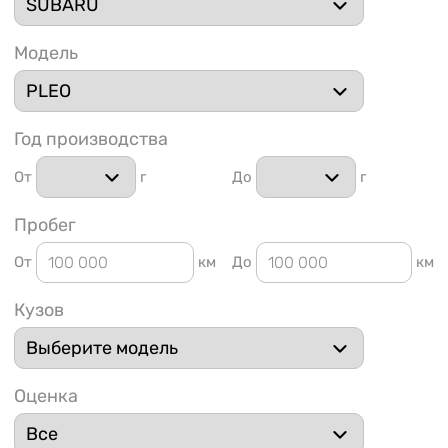
Модель
Год производства
1 91
От
г
До
г
Пробег
От
км
До
км
Кузов
Оценка