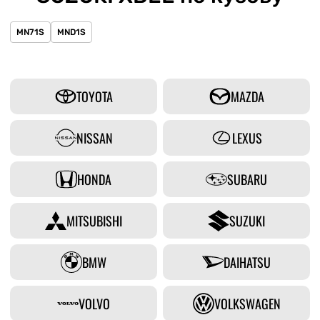
MN71S
MND1S
TOYOTA
MAZDA
NISSAN
LEXUS
HONDA
SUBARU
MITSUBISHI
SUZUKI
BMW
DAIHATSU
VOLVO
VOLKSWAGEN