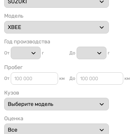
Модель
Год производства
1 91
От
г
До
г
Пробег
От
км
До
км
Кузов
Оценка