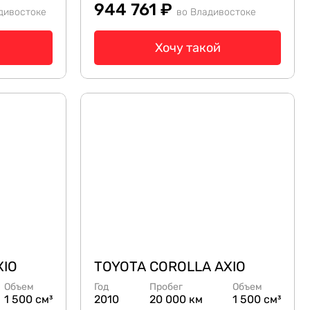
944 761 ₽
дивостоке
во Владивостоке
Хочу такой
XIO
TOYOTA COROLLA AXIO
Объем
Год
Пробег
Объем
1 500 см³
2010
20 000 км
1 500 см³