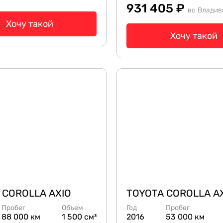
931 405 ₽
во Владив
Хочу такой
Хочу такой
 COROLLA AXIO
TOYOTA COROLLA A
Пробег
Объем
Год
Пробег
88 000 км
1 500 см³
2016
53 000 км