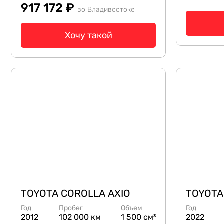
917 172 ₽
во Владивостоке
Хочу такой
TOYOTA COROLLA AXIO
TOYOTA
Год
Пробег
Объем
Год
2012
102 000 км
1 500 см³
2022