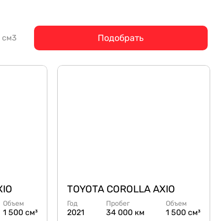
Подобрать
см3
XIO
TOYOTA COROLLA AXIO
Объем
Год
Пробег
Объем
1 500 см³
2021
34 000 км
1 500 см³