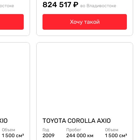
824 517 ₽
остоке
во Владивостоке
Хочу такой
XIO
TOYOTA COROLLA AXIO
Объем
Год
Пробег
Объем
1 500 см³
2009
244 000 км
1 500 см³