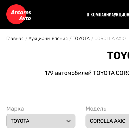
О КОМПАНИИ
АУКЦИО
Договор
Аук
Отзывы
Уча
Главная
Аукционы Япония
TOYOTA
COROLLA AXIO
Статьи
Аук
Рас
TOY
Спе
Кон
179 автомобилей TOYOTA COROL
Авт
Марка
Модель