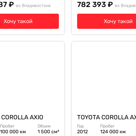
87 ₽
782 393 ₽
во Владивостоке
во Владив
Хочу такой
Хочу такой
 COROLLA AXIO
TOYOTA COROLLA A
Пробег
Объем
Год
Пробег
100 000 км
1 500 см³
2012
124 000 км