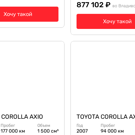
877 102 ₽
во Владив
Хочу такой
Хочу такой
 COROLLA AXIO
TOYOTA COROLLA A
Пробег
Объем
Год
Пробег
177 000 км
1 500 см³
2007
94 000 км