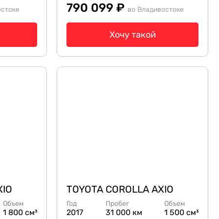
790 099 ₽
остоке
во Владивостоке
Хочу такой
XIO
TOYOTA COROLLA AXIO
Объем
Год
Пробег
Объем
1 800 см³
2017
31 000 км
1 500 см³