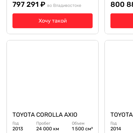
797 291 ₽
800 8
во Владивостоке
Хочу такой
TOYOTA COROLLA AXIO
TOYOTA
Год
Пробег
Объем
Год
2013
24 000 км
1 500 см³
2014