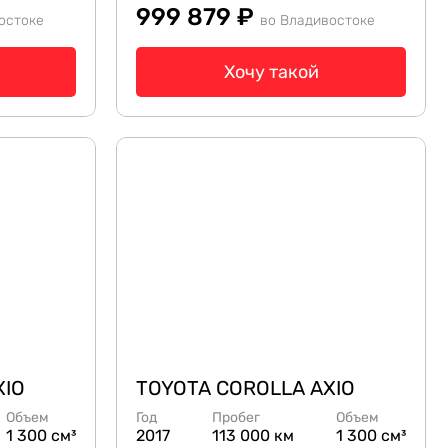
999 879 ₽
остоке
во Владивостоке
Хочу такой
XIO
TOYOTA COROLLA AXIO
Объем
Год
Пробег
Объем
1 300 см³
2017
113 000 км
1 300 см³