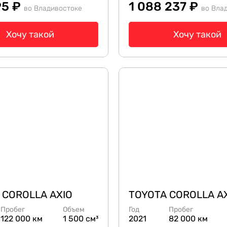
95 ₽
1 088 237 ₽
во Владивостоке
во Вла
Хочу такой
Хочу такой
 COROLLA AXIO
TOYOTA COROLLA A
Пробег
Объем
Год
Пробег
122 000 км
1 500 см³
2021
82 000 км