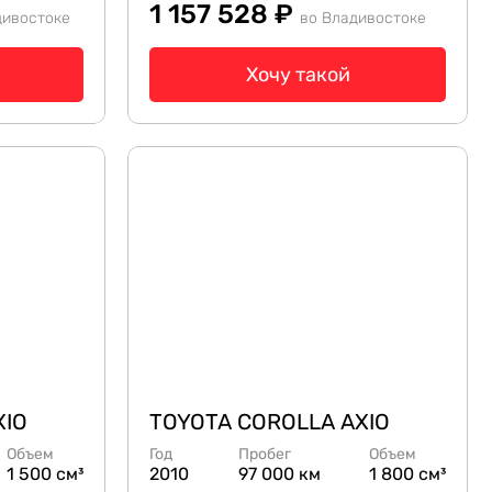
1 157 528 ₽
дивостоке
во Владивостоке
Хочу такой
XIO
TOYOTA COROLLA AXIO
Объем
Год
Пробег
Объем
1 500 см³
2010
97 000 км
1 800 см³