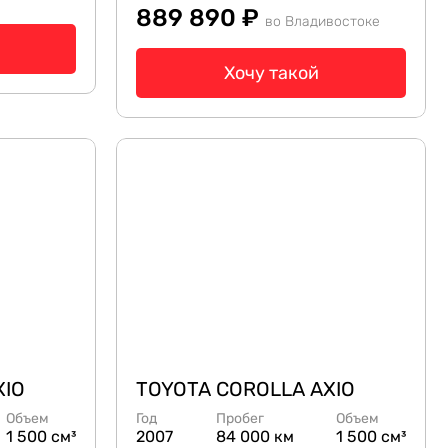
889 890 ₽
во Владивостоке
Хочу такой
XIO
TOYOTA COROLLA AXIO
Объем
Год
Пробег
Объем
1 500 см³
2007
84 000 км
1 500 см³