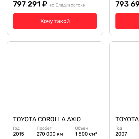
797 291 ₽
793 6
во Владивостоке
Хочу такой
TOYOTA COROLLA AXIO
TOYOTA
Год
Пробег
Объем
Год
2015
270 000 км
1 500 см³
2007