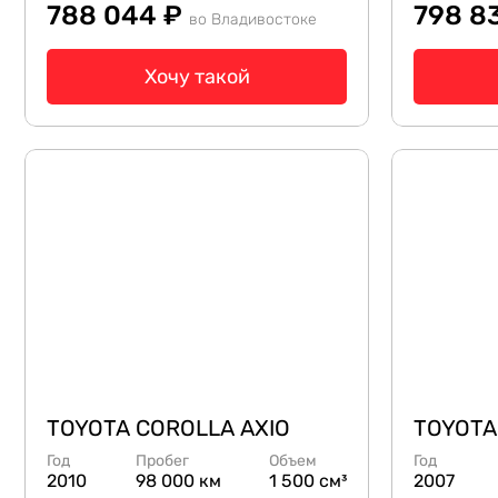
788 044 ₽
798 8
во Владивостоке
Хочу такой
TOYOTA COROLLA AXIO
TOYOTA
Год
Пробег
Объем
Год
2010
98 000 км
1 500 см³
2007