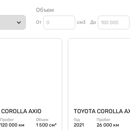
Объем
От
см3
До
 COROLLA AXIO
TOYOTA COROLLA A
Пробег
Объем
Год
Пробег
120 000 км
1 500 см³
2021
26 000 км