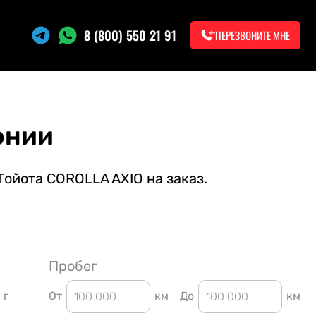
8 (800) 550 21 91
ПЕРЕЗВОНИТЕ МНЕ
онии
Тойота COROLLA AXIO на заказ.
Пробег
г
От
км
До
км