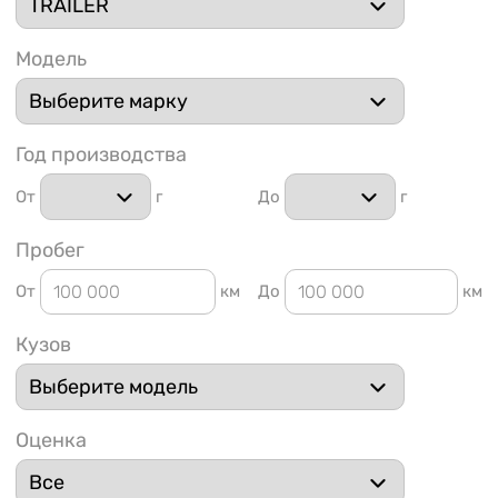
Модель
Год производства
1 91
От
г
До
г
Пробег
От
км
До
км
Кузов
Оценка