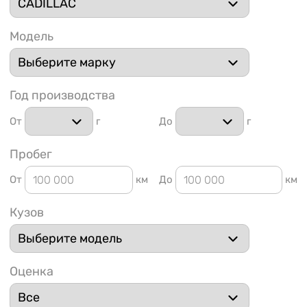
Модель
Год производства
1 91
От
г
До
г
Пробег
От
км
До
км
Кузов
Оценка