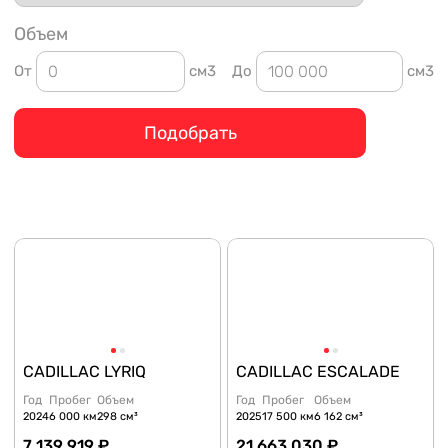
Объем
От
см3
До
см3
Подобрать
CADILLAC LYRIQ
CADILLAC ESCALADE
Год
Пробег
Объем
Год
Пробег
Объем
2024
6 000 км
298 см³
2025
17 500 км
6 162 см³
7 139 919 ₽
21 663 030 ₽