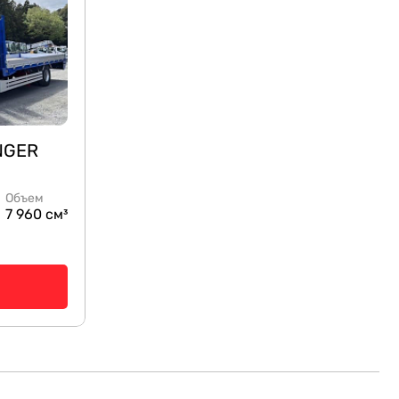
NGER
Объем
7 960 см³