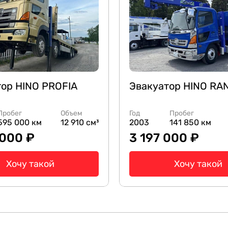
ор HINO PROFIA
Эвакуатор HINO RA
Пробег
Объем
Год
Пробег
595 000 км
12 910 см³
2003
141 850 км
 000 ₽
3 197 000 ₽
Хочу такой
Хочу такой