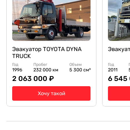
Эвакуатор TOYOTA DYNA
Эвакуат
TRUCK
Год
Пробег
Объем
Год
1996
232 000 км
5 300 см³
2011
2 063 000 ₽
6 545
Хочу такой