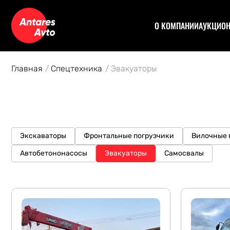
О КОМПАНИИ
АУКЦИО
Договор
Аук
Отзывы
Уча
Главная
Спецтехника
Эвакуаторы
Статьи
Аук
Рас
Спе
Кон
Авт
Экскаваторы
Фронтальные погрузчики
Вилочные 
Автобетононасосы
Эвакуаторы
Самосвалы