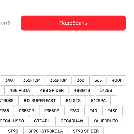
Подобрать
см3
348
355F1CP
355F1OP
360
365
400I
488 PISTA
488 SPIDER
488GTB
512BB
STROKE
812 SUPER FAST
812GTS
812SPA
F355
F355CP
F355OP
F360
F40
F430
GTC4LUSSO
GTC4RU
GTC4RU4W
KALIFORU30
SF90
SF90 -STROKE LA
SF90 SPIDER