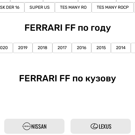
SK DER 16
SUPER US
TES MANY RO
TES MANY ROCP
FERRARI FF по году
2020
2019
2018
2017
2016
2015
2014
FERRARI FF по кузову
NISSAN
LEXUS