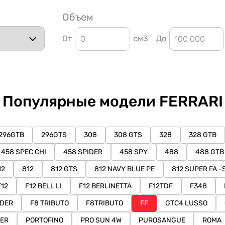
Объем
От
см3
До
Популярные модели FERRARI
296GTB
296GTS
308
308 GTS
328
328 GTB
458 SPEC CHI
458 SPIDER
458 SPY
488
488 GTB
12
812
812 GTS
812 NAVY BLUE PE
812 SUPER FA -
F12
F12 BELL LI
F12 BERLINETTA
F12TDF
F348
IDER
F8 TRIBUTO
F8TRIBUTO
FF
GTC4 LUSSO
ER
PORTOFINO
PRO SUN 4W
PUROSANGUE
ROMA