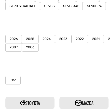
SF90 STRADALE
SF90S
SF90S4W
SF90SPA
2026
2025
2024
2023
2022
2021
2007
2006
F151
TOYOTA
MAZDA