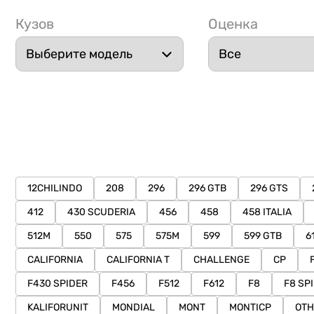
Кузов
Оценка
12CHILINDO
208
296
296 GTB
296 GTS
412
430 SCUDERIA
456
458
458 ITALIA
512M
550
575
575M
599
599 GTB
6
CALIFORNIA
CALIFORNIA T
CHALLENGE
CP
F430 SPIDER
F456
F512
F612
F8
F8 SP
KALIFORUNIT
MONDIAL
MONT
MONTICP
OTH