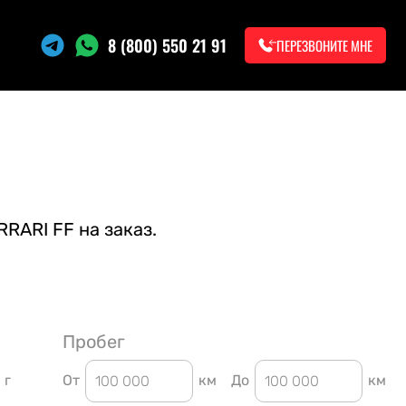
8 (800) 550 21 91
ПЕРЕЗВОНИТЕ МНЕ
RARI FF на заказ.
Пробег
г
От
км
До
км