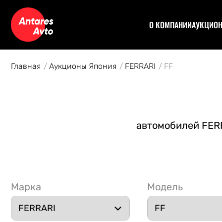
О КОМПАНИИ
АУКЦИО
Договор
Аук
Отзывы
Уча
Главная
Аукционы Япония
FERRARI
FF
Статьи
Аук
Рас
Спе
Кон
автомобилей FERR
Авт
Марка
Модель