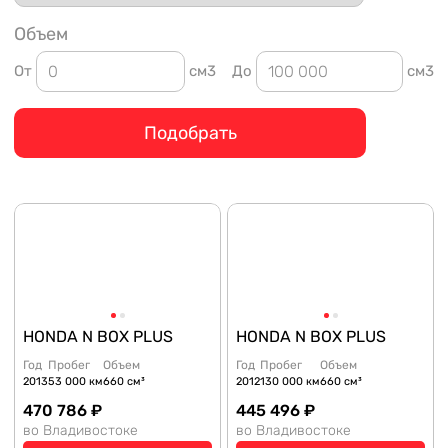
Объем
От
см3
До
см3
Подобрать
HONDA N BOX PLUS
HONDA N BOX PLUS
Год
Пробег
Объем
Год
Пробег
Объем
2013
53 000 км
660 см³
2012
130 000 км
660 см³
470 786 ₽
445 496 ₽
во Владивостоке
во Владивостоке