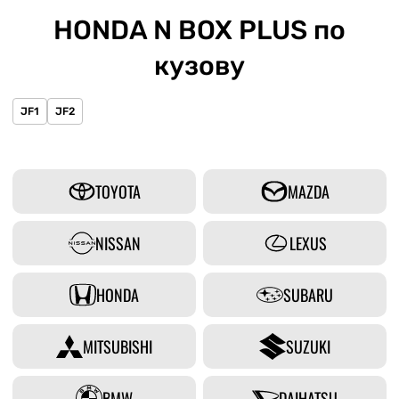
HONDA N BOX PLUS по
кузову
JF1
JF2
TOYOTA
MAZDA
NISSAN
LEXUS
HONDA
SUBARU
MITSUBISHI
SUZUKI
BMW
DAIHATSU