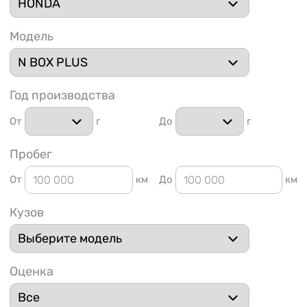
Модель
Год производства
1 91
От
г
До
г
Пробег
От
км
До
км
Кузов
Оценка