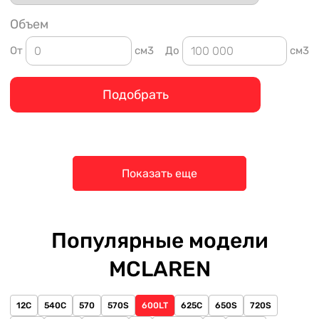
Объем
От
см3
До
см3
Подобрать
Показать еще
Популярные модели
MCLAREN
12C
540C
570
570S
600LT
625C
650S
720S