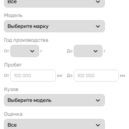
Модель
Год производства
1 91
От
г
До
г
Пробег
От
км
До
км
Кузов
Оценка