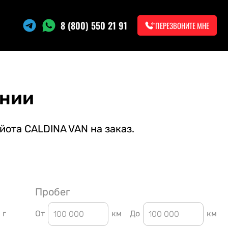
8 (800) 550 21 91
ПЕРЕЗВОНИТЕ МНЕ
онии
йота CALDINA VAN на заказ.
Пробег
г
От
км
До
км