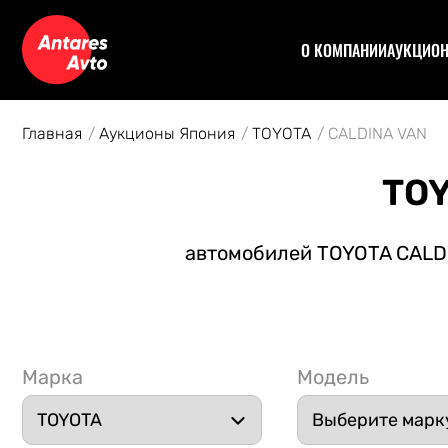
О КОМПАНИИ
АУКЦИО
Договор
Аук
Отзывы
Уча
Главная
Аукционы Япония
TOYOTA
CALDINA VAN
Статьи
Аук
Рас
TOY
Спе
Кон
автомобилей TOYOTA CALDIN
Авт
Марка
Модель