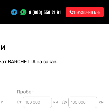
8 (800) 550 21 91
ПЕРЕЗВОНИТЕ МНЕ
ии
иат BARCHETTA на заказ.
Пробег
г
От
км
До
км