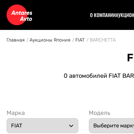
О КОМПАНИИ
АУКЦИО
Договор
Аук
Отзывы
Уча
Главная
Аукционы Япония
FIAT
BARCHETTA
Статьи
Аук
Рас
F
Спе
Кон
0 автомобилей FIAT BAR
Авт
Марка
Модель