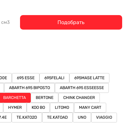
Подобрать
см3
00E
695 ESSE
695FELALI
695MASE LATTE
ABARTH 695 BIPOSTO
ABARTH 695 ESSEESSE
BARCHETTA
BERTONE
CHINK CHANGER
HYMER
KOO BO
LITOMO
MANY CART
7.4E
TE.KATO2D
TE.KATOAD
UNO
VIAGGIO