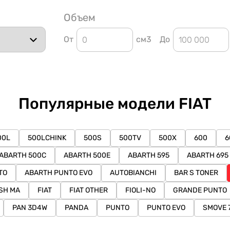
Объем
От
см3
До
Популярные модели FIAT
00L
500LCHINK
500S
500TV
500X
600
6
ABARTH 500C
ABARTH 500E
ABARTH 595
ABARTH 695
TO
ABARTH PUNTO EVO
AUTOBIANCHI
BAR S TONER
ASH MA
FIAT
FIAT OTHER
FIOLI-NO
GRANDE PUNTO
PAN 3D4W
PANDA
PUNTO
PUNTO EVO
SMOVE 