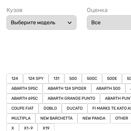
Кузов
Оценка
124
124 SPY
131
500
500C
500E
5
ABARTH 595C
ABARTH 124 SPIDER
ABARTH 500
ABARTH 695C
ABARTH GRANDE PUNTO
ABARTH PUN
COUPE FIAT
DOBLO
DUCATO
FI MARKS TE.KATO 
MULTIPLA
NEW BARCHETTA
NEW PANDA
OTHER
X
X1-9
X19