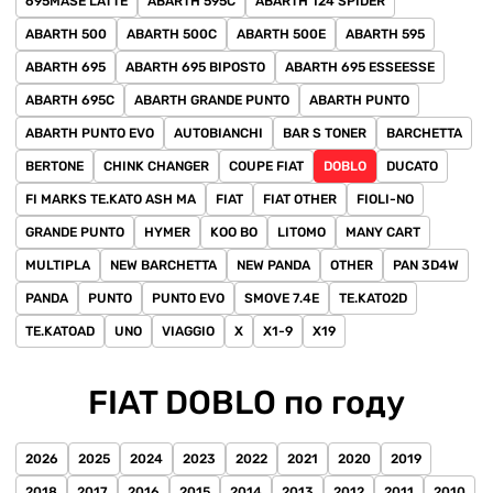
695MASE LATTE
ABARTH 595C
ABARTH 124 SPIDER
ABARTH 500
ABARTH 500C
ABARTH 500E
ABARTH 595
ABARTH 695
ABARTH 695 BIPOSTO
ABARTH 695 ESSEESSE
ABARTH 695C
ABARTH GRANDE PUNTO
ABARTH PUNTO
ABARTH PUNTO EVO
AUTOBIANCHI
BAR S TONER
BARCHETTA
BERTONE
CHINK CHANGER
COUPE FIAT
DOBLO
DUCATO
FI MARKS TE.KATO ASH MA
FIAT
FIAT OTHER
FIOLI-NO
GRANDE PUNTO
HYMER
KOO BO
LITOMO
MANY CART
MULTIPLA
NEW BARCHETTA
NEW PANDA
OTHER
PAN 3D4W
PANDA
PUNTO
PUNTO EVO
SMOVE 7.4E
TE.KATO2D
TE.KATOAD
UNO
VIAGGIO
X
X1-9
X19
FIAT DOBLO по году
2026
2025
2024
2023
2022
2021
2020
2019
2018
2017
2016
2015
2014
2013
2012
2011
2010