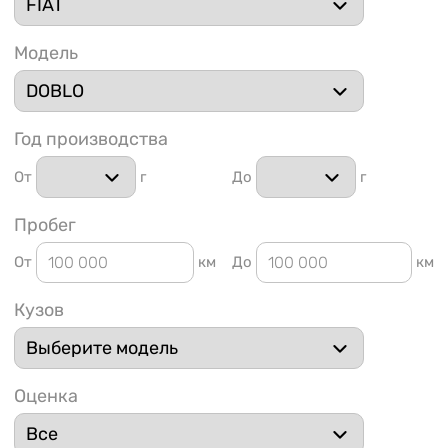
Модель
Год производства
1 91
От
г
До
г
Пробег
От
км
До
км
Кузов
Оценка