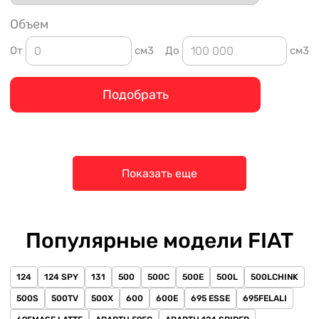
Объем
От
см3
До
см3
Подобрать
Показать еще
Популярные модели FIAT
124
124 SPY
131
500
500C
500E
500L
500LCHINK
500S
500TV
500X
600
600E
695 ESSE
695FELALI