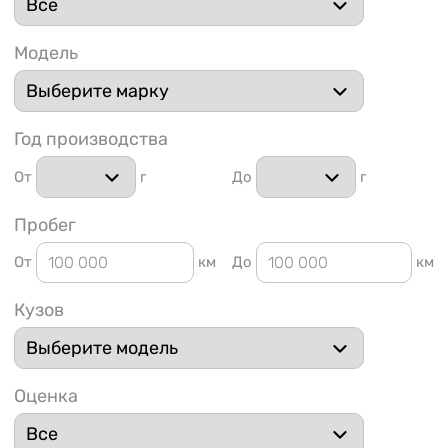
Модель
Год производства
1 91
От
г
До
г
Пробег
От
км
До
км
Кузов
Оценка