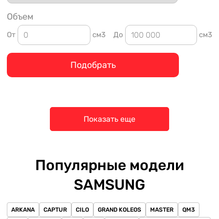
Объем
От
см3
До
см3
Подобрать
Показать еще
Популярные модели
SAMSUNG
ARKANA
CAPTUR
CILO
GRAND KOLEOS
MASTER
QM3