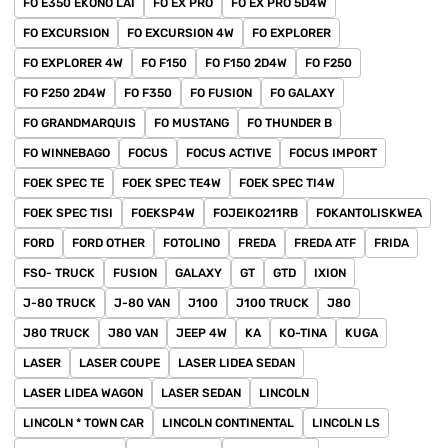
FO E350 EKONO LAI
FO EX PRO
FO EX PRO 5D4W
FO EXCURSION
FO EXCURSION 4W
FO EXPLORER
FO EXPLORER 4W
FO F150
FO F150 2D4W
FO F250
FO F250 2D4W
FO F350
FO FUSION
FO GALAXY
FO GRANDMARQUIS
FO MUSTANG
FO THUNDER B
FO WINNEBAGO
FOCUS
FOCUS ACTIVE
FOCUS IMPORT
FOEK SPEC TE
FOEK SPEC TE4W
FOEK SPEC TI4W
FOEK SPEC TISI
FOEKSP4W
FOJEIKO211RB
FOKANTOLISKWEA
FORD
FORD OTHER
FOTOLINO
FREDA
FREDA ATF
FRIDA
FSO- TRUCK
FUSION
GALAXY
GT
GTD
IXION
J-80 TRUCK
J-80 VAN
J100
J100 TRUCK
J80
J80 TRUCK
J80 VAN
JEEP 4W
KA
KO-TINA
KUGA
LASER
LASER COUPE
LASER LIDEA SEDAN
LASER LIDEA WAGON
LASER SEDAN
LINCOLN
LINCOLN * TOWN CAR
LINCOLN CONTINENTAL
LINCOLN LS