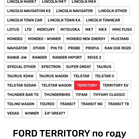
LINCOLN MARK7
LINCOLN MKT
LINCOLN MKX
LINCOLN NAVIGATION KE
LINCOLN NAVIGATOR
LINCOLN OTHER
LINCOLN TOWN CAR
LINCOLN TOWN KA
LINCOLN TOWNCAR
LOTUS
LTD
MERCURY
MITSUOKA
MKT
MKX
MMC FUSO
MONDEO
MONDEO - WINNER
MONDEO NEW ENERGY
MUSTANG
NAVIGATOR
OTHER
PIN TO
PROBE
PROFIA
RAN CHE RO2D
RANGE .4W
RANGER
RANGER IMPORT
REISE 2
SPECIAL OTHER
SPECTRON
SUPER GREAT
TAURUS
TAURUS 4D4W
TAURUS WAGON
TELSTAR
TELSTAR II
TELSTAR SEDAN
TELSTAR WAGON
TERRITORY
TERRITORY EV
THUNDER BAR TO
THUNDERBIRD
TIFANI
TIFFANY CLASSIC
TOLINO WAGON
TOUREO
TRANSIT
TRANSIT NG
TRANSIT T8
VEGAS
WINNER
ZA* GREAT?
FORD TERRITORY по году