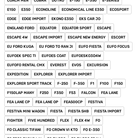
COACH MEN
COBRA
DUTRO
E-150
E-350
E-SERIES
E150
E350
ECONOLINE
ECONOMICAL LINE E350
ECOSPORT
EDGE
EDGE IMPORT
EKONO E350
EKS CAR JO
ENGLAND FORD
EQUATOR
EQUATOR SPORT
ESCAPE
ESCAPE 4W
ESCAPE IMPORT
ESCAPE NEW ENERGY
ESCORT
EU FORD KUGA
EU FORD TO RAN JI
EUFO FIESTA
EUFO FOCUS
EUFOEK SPEC TI
EUFOES COAT
EUFOESKO3D4W
EUFOFO RENTAL CMX
EVEREST
EVOS
EXCURSION
EXPEDITION
EXPLORER
EXPLORER IMPORT
EXPLORER SPORT TRACK
F-250
F-350
F1
F100
F150
F150LAP MANY
F250
F350
F53
FALCON
FEA LANE
FEA LANE CP
FEA LANE OP
FEA500CP
FESTIVA
FESTIVA MINI WAGON
FIESTA
FIESTA 5HB
FIESTA IMPORT
FIGHTER
FIVE HUNDRED
FLEX
FLEX 4W
FO
FO CLASSIC TIFANI
FO CROWN VI KTO
FO E-350