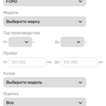
Модель
Год производства
1 91
От
г
До
г
Пробег
От
км
До
км
Кузов
Оценка