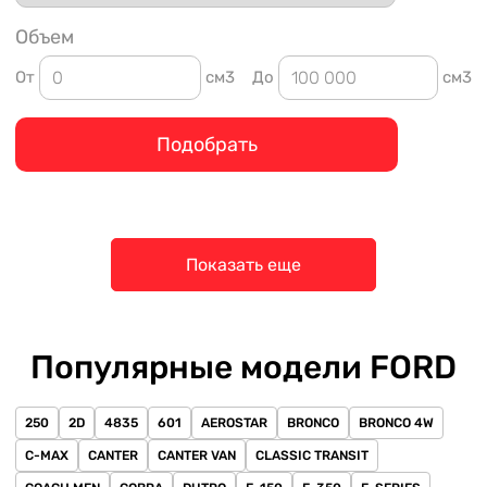
Объем
От
см3
До
см3
Подобрать
Показать еще
Популярные модели FORD
250
2D
4835
601
AEROSTAR
BRONCO
BRONCO 4W
C-MAX
CANTER
CANTER VAN
CLASSIC TRANSIT